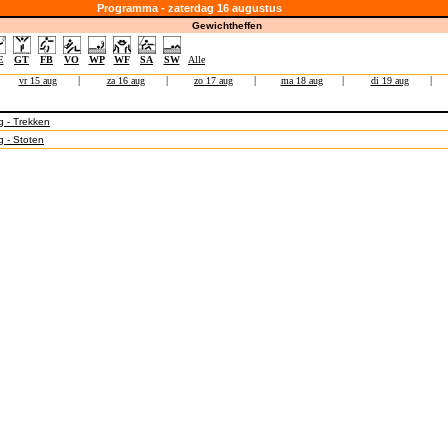
Programma - zaterdag 16 augustus
Gewichtheffen
E
GT
FB
VO
WP
WF
SA
SW
Alle
vr 15 aug
|
za 16 aug
|
zo 17 aug
|
ma 18 aug
|
di 19 aug
|
g - Trekken
g - Stoten