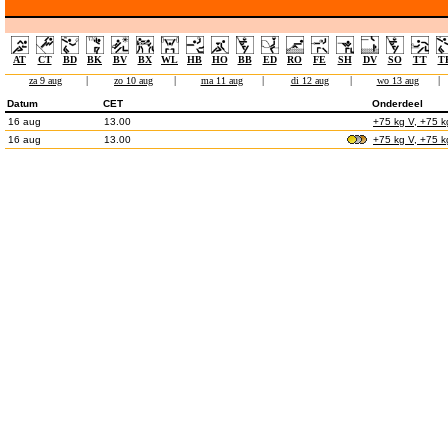
AT
CT
BD
BK
BV
BX
WL
HB
HO
BB
ED
RO
FE
SH
DV
SO
TT
T
za 9 aug
|
zo 10 aug
|
ma 11 aug
|
di 12 aug
|
wo 13 aug
|
Datum
CET
Onderdeel
16 aug
13.00
+75 kg V, +75 k
16 aug
13.00
+75 kg V, +75 k