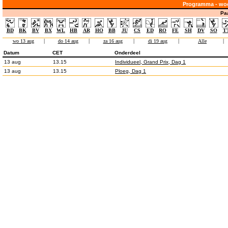
Programma - wo
Pa
BD
BK
BV
BX
WL
HB
AR
HO
BB
JU
CS
ED
RO
FE
SH
DV
SO
T
wo 13 aug
|
do 14 aug
|
za 16 aug
|
di 19 aug
|
Alle
|
Datum
CET
Onderdeel
13 aug
13.15
Individueel, Grand Prix, Dag 1
13 aug
13.15
Ploeg, Dag 1