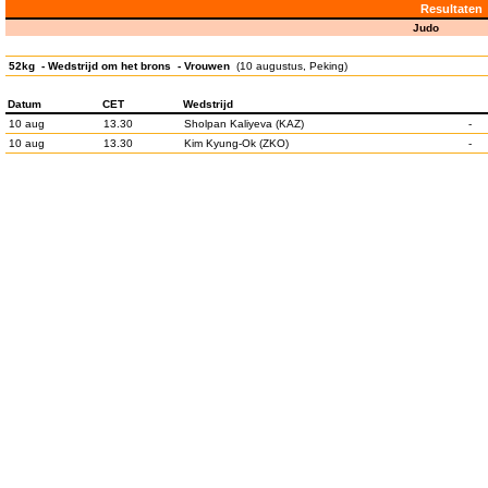
Resultaten
Judo
52kg - Wedstrijd om het brons - Vrouwen
(10 augustus, Peking)
Datum
CET
Wedstrijd
10 aug
13.30
Sholpan Kaliyeva (KAZ)
-
10 aug
13.30
Kim Kyung-Ok (ZKO)
-