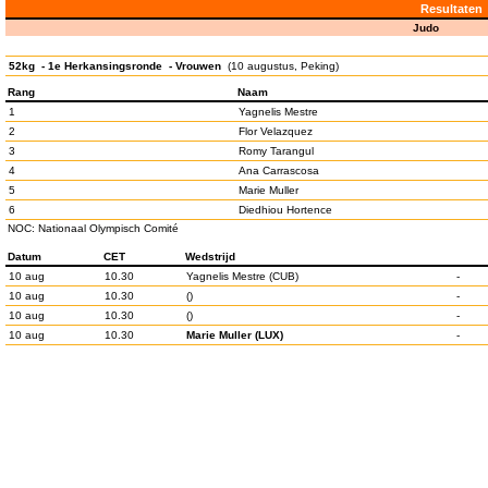
Resultaten
Judo
52kg - 1e Herkansingsronde - Vrouwen
(10 augustus, Peking)
Rang
Naam
1
Yagnelis Mestre
2
Flor Velazquez
3
Romy Tarangul
4
Ana Carrascosa
5
Marie Muller
6
Diedhiou Hortence
NOC: Nationaal Olympisch Comité
Datum
CET
Wedstrijd
10 aug
10.30
Yagnelis Mestre (CUB)
-
10 aug
10.30
()
-
10 aug
10.30
()
-
10 aug
10.30
Marie Muller (LUX)
-