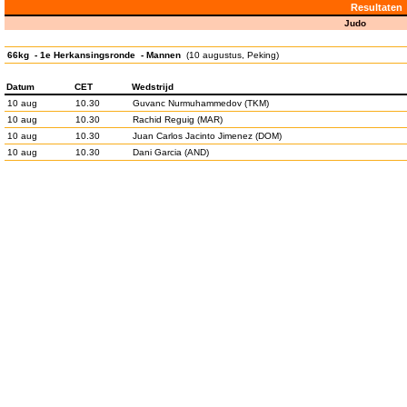
Resultaten
Judo
66kg - 1e Herkansingsronde - Mannen
(10 augustus, Peking)
Datum
CET
Wedstrijd
10 aug
10.30
Guvanc Nurmuhammedov (TKM)
10 aug
10.30
Rachid Reguig (MAR)
10 aug
10.30
Juan Carlos Jacinto Jimenez (DOM)
10 aug
10.30
Dani Garcia (AND)