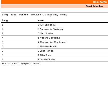
Resultaten
Gewichtheffen
53kg - 53kg - Trekken - Vrouwen
(10 augustus, Peking)
Rang
Naam
1
8 T.P. Jaroenrat
2
2 Anastassia Novikava
3
5 Yun Jin-Hee
4
6 Yuderki Contreras
5
7 Raema Lisa Rumbewas
6
4 Melanie Roach
7
9 Julia Rohde
8
1 Dika Toua
9
3 Judith Chacón
NOC: Nationaal Olympisch Comité