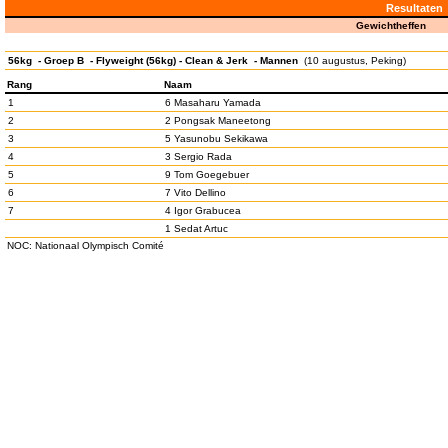
Resultaten
Gewichtheffen
56kg - Groep B - Flyweight (56kg) - Clean & Jerk - Mannen
(10 augustus, Peking)
Rang
Naam
1
6 Masaharu Yamada
2
2 Pongsak Maneetong
3
5 Yasunobu Sekikawa
4
3 Sergio Rada
5
9 Tom Goegebuer
6
7 Vito Dellino
7
4 Igor Grabucea
1 Sedat Artuc
NOC: Nationaal Olympisch Comité