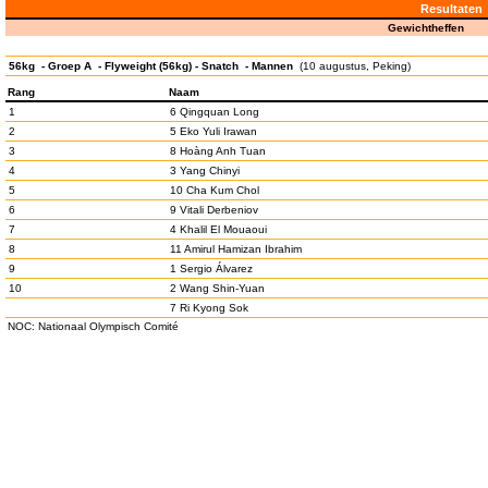
Resultaten
Gewichtheffen
56kg - Groep A - Flyweight (56kg) - Snatch - Mannen
(10 augustus, Peking)
Rang
Naam
1
6 Qingquan Long
2
5 Eko Yuli Irawan
3
8 Hoàng Anh Tuan
4
3 Yang Chinyi
5
10 Cha Kum Chol
6
9 Vitali Derbeniov
7
4 Khalil El Mouaoui
8
11 Amirul Hamizan Ibrahim
9
1 Sergio Álvarez
10
2 Wang Shin-Yuan
7 Ri Kyong Sok
NOC: Nationaal Olympisch Comité